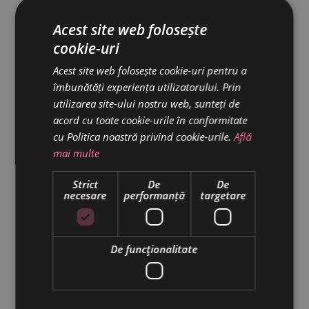
vitae erat consequat auctor eu in elit. Class apent
Acest site web folosește
taciti sociosqu ad litora torquent per conubia
cookie-uri
nostra per.
Acest site web folosește cookie-uri pentru a
îmbunătăți experiența utilizatorului. Prin
utilizarea site-ului nostru web, sunteți de
Pastry
Category:
acord cu toate cookie-urile în conformitate
29 October 2018
Date:
cu Politica noastră privind cookie-urile.
Află
Cake
Cream
Flavour
Tags:
mai multe
Strict
De
De
necesare
performanță
targetare
De funcţionalitate