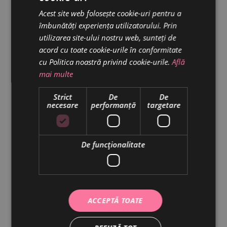
29 October 2018
Date:
Acest site web folosește cookie-uri pentru a
îmbunătăți experiența utilizatorului. Prin
Cake
Cream
Flavour
Tags:
utilizarea site-ului nostru web, sunteți de
acord cu toate cookie-urile în conformitate
cu Politica noastră privind cookie-urile.
Află
mai multe
Strict
De
De
necesare
performanță
targetare
De funcţionalitate
ACCEPTĂ TOATE