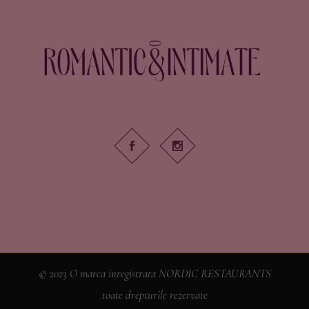
© 2023 O marca inregistrata NORDIC RESTAURANTS
toate drepturile rezervate