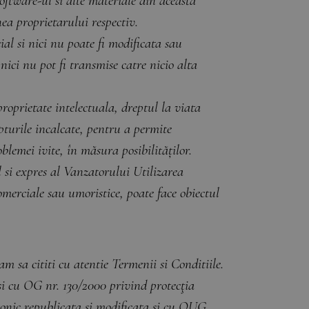
software-ul si alte materiale din aceasta
ea proprietarului respectiv.
al si nici nu poate fi modificata sau
nici nu pot fi transmise catre nicio alta
proprietate intelectuala, dreptul la viata
turile incalcate, pentru a permite
lemei ivite, în măsura posibilităților.
l si expres al Vanzatorului Utilizarea
comerciale sau umoristice, poate face obiectul
am sa cititi cu atentie Termenii si Conditiile.
si cu OG nr. 130/2000 privind protecţia
ronic republicata si modificata si cu OUG