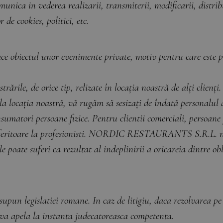
munica in vederea realizarii, transmiterii, modificarii, distrib
 de cookies, politici, etc.
ace obiectul unor evenimente private, motiv pentru care este 
ările, de orice tip, relizate în locația noastră de alți clienți.
a locația noastră, vă rugăm să sesizați de îndată personalul d
nsumatori persoane fizice. Pentru clientii comerciali, persoane 
e referitoare la profesionisti. NORDIC RESTAURANTS S.R.L. nu
e poate suferi ca rezultat al indeplinirii a oricareia dintre o
 supun legislatiei romane. In caz de litigiu, daca rezolvarea p
e va apela la instanta judecatoreasca competenta.