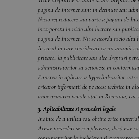
Toate drepturile de autor si alte drepturi de 
pagina de Internet sunt in detinute sau admi
Nicio reproducere sau parte a paginii de Inte
incorporata in nicio alta lucrare sau publicat
pagina de Internet. Nu se acorda nicio alta l
In cazul in care considerati ca un anumit cont
privata, la publicitate sau alte drepturi per
administratorilor sa actioneze in conformitat
Punerea in aplicare a hyperlink-urilor catre 
oricaror informatii de pe acest website in alt
unor urmariri penale atat in Romania, cat si
3. Aplicabilitate si prevederi legale
Inainte de a utiliza sau obtine orice material
Aceste prevederi se completeaza, dacă este c
consumatorilor la încheierea şi executarea c