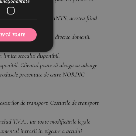
funcţionalitate
n partea NORDIC RESTAURANTS, acestea fiind
EPTĂ TOATE
atul unor specialisti din diverse domenii.
n limita stocului disponibil.
nibil. Clientul poate să aleaga sa adauge
 Produsele prezentate de catre NORDIC
sturilor de transport. Costurile de transport
nclud T.V.A., iar toate modificările legale
momentul intrarii in vigoare a actului