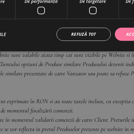
are
De performanță
De targetare
De 
liza o comandă.
selor pe website nu reprezinta o obligatie contractuala di
ILE
REFUZĂ TOT
ACC
 au doar scop informativ si nu sunt destinate sa înlocuiasca sf
ea ofertelor
bsite sunt valabile atata timp cat sunt vizibile pe Website si î
lui optiuni de Produse similare Produsului devenit indispo
le similare prezentate de catre Vanzator sau poate sa refuze
nt exprimate în RON si au toate taxele incluse, cu exceptia co
 de momentul finalizării comenzii.
ite în momentul validarii comenzii de catre Client. Preturile i
e se vor reflecta in pretul Produselor prezente pe website in 