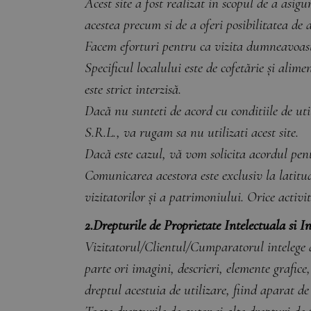
Acest site a fost realizat in scopul de a asig
acestea precum si de a oferi posibilitatea de 
Facem eforturi pentru ca vizita dumneavoastr
Specificul localului este de cofetărie și alim
este strict interzisă.
Dacă nu sunteti de acord cu conditiile de 
S.R.L., va rugam sa nu utilizati acest site.
Dacă este cazul, vă vom solicita acordul pent
Comunicarea acestora este exclusiv la latitu
vizitatorilor și a patrimoniului. Orice activit
2.Drepturile de Proprietate Intelectuala si I
Vizitatorul/Clientul/Cumparatorul intelege dr
parte ori imagini, descrieri, elemente grafic
dreptul acestuia de utilizare, fiind aparat de 