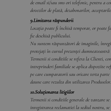
de email si/sau sms ori telefonic, pentru a co
dovezilor de plată, dezabonarilor, acceptarilor
9.Limitarea răspunderii
Locația poate fi închisă temporar, or poate f
fie deschisă publicului.
Nu suntem răspunzători de imaginile, înregistr
protejați în cursul prezenței dumneavoastră l
Termenii si conditiile se refera la Clienti, co
intreprinderi familiale se aplica dispoziit
pe care cumparatorii sau oricare terta parte l
daune care rezulta din utilizarea Produselor.
10.Soluționarea litigiilor
Termenii si conditiile generale de vanzare se
inregistrarea reclamatiei la sediul nostru, s