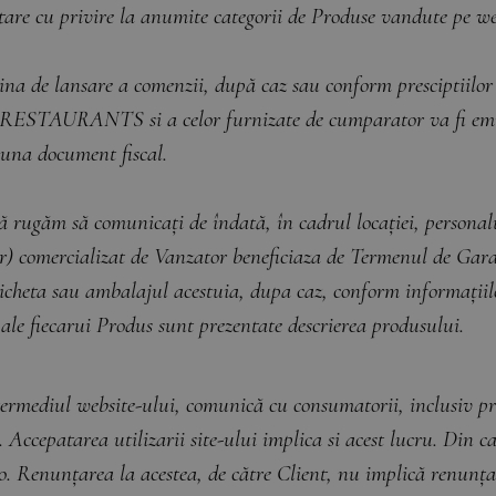
tare cu privire la anumite categorii de Produse vandute pe we
ina de lansare a comenzii, după caz sau conform presciptiilor 
RESTAURANTS si a celor furnizate de cumparator va fi emisa
eauna document fiscal.
rugăm să comunicați de îndată, în cadrul locației, personalu
) comercializat de Vanzator beneficiaza de Termenul de Garan
ticheta sau ambalajul acestuia, dupa caz, conform informațiil
e ale fiecarui Produs sunt prezentate descrierea produsului.
ul website-ului, comunică cu consumatorii, inclusiv prin i
. Accepatarea utilizarii site-ului implica si acest lucru. Din 
ro. Renunțarea la acestea, de către Client, nu implică renunța