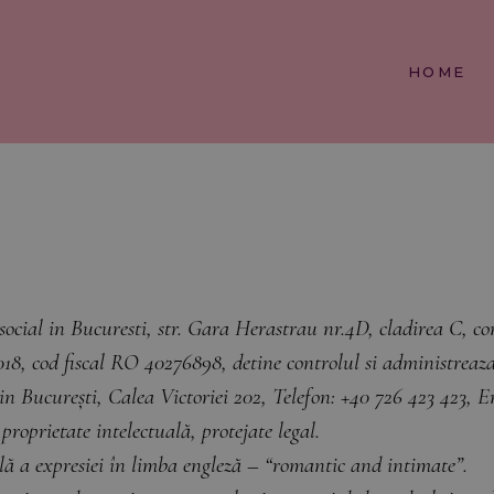
HOME
in Bucuresti, str. Gara Herastrau nr.4D, cladirea C, comp
8, cod fiscal RO 40276898, detine controlul si administreaza si
 din București, Calea Victoriei 202, Telefon: +40 726 423 423, 
 proprietate intelectuală, protejate legal.
lă a expresiei în limba engleză – “romantic and intimate”.