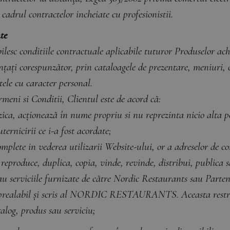
cadrul contractelor incheiate cu profesionistii.
nte
lesc conditiile contractuale aplicabile tuturor Produselor achi
nțați corespunzător, prin cataloagele de prezentare, meniuri, c
tele cu caracter personal.
meni si Conditii, Clientul este de acord că:
izica, acționează în nume propriu si nu reprezinta nicio alta 
ternicirii ce i-a fost acordate;
mplete in vederea utilizarii Website-ului, or a adreselor de co
reproduce, duplica, copia, vinde, revinde, distribui, publica 
sau serviciile furnizate de către Nordic Restaurants sau Parte
 prealabil și scris al NORDIC RESTAURANTS. Aceasta restrict
talog, produs sau serviciu;