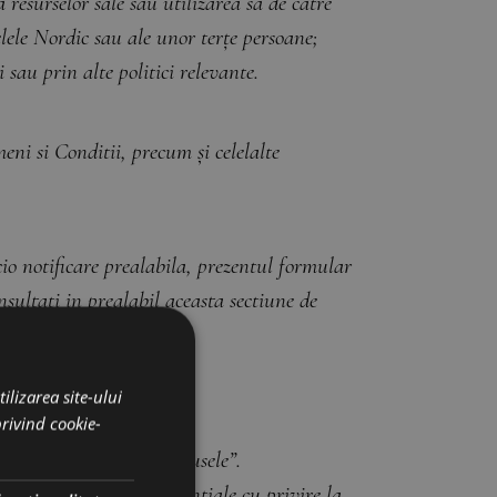
resurselor sale sau utilizarea sa de catre
elele Nordic sau ale unor terțe persoane;
 sau prin alte politici relevante.
eni si Conditii, precum și celelalte
 notificare prealabila, prezentul formular
sultati in prealabil aceasta sectiune de
menzii.
ilizarea site-ului
n-alimentare.
privind cookie-
rmeni si Conditii, „Produsele”.
inta de informațiile esențiale cu privire la