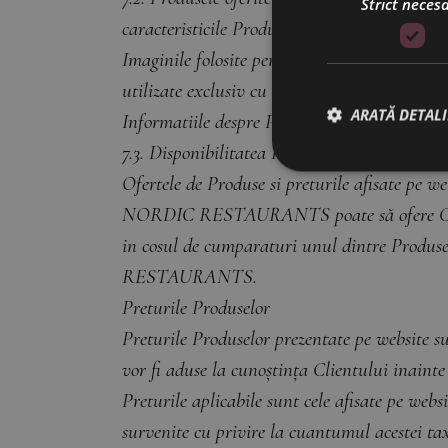
Strict neces
caracteristicile Produselor inainte de a fina
Imaginile folosite pentru descrierea Produ
utilizate exclusiv cu titlu de prezentare.
ARATĂ DETALI
Informatiile despre Produs afisate pe website
7.3. Disponibilitatea Produselor si valabilitat
Ofertele de Produse si preturile afisate pe we
NORDIC RESTAURANTS poate să ofere Clientu
in cosul de cumparaturi unul dintre Produse
RESTAURANTS.
Preturile Produselor
Preturile Produselor prezentate pe website su
vor fi aduse la cunoștința Clientului inainte
Preturile aplicabile sunt cele afisate pe webs
survenite cu privire la cuantumul acestei tax