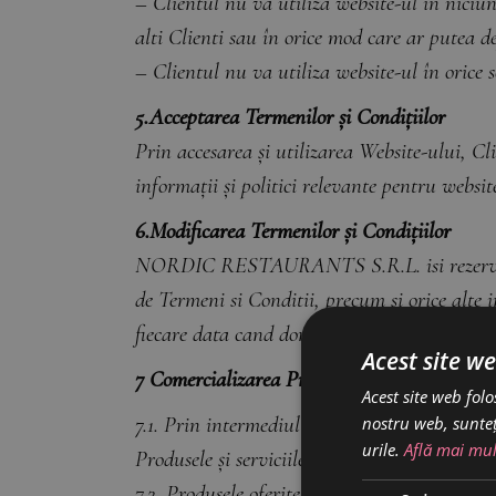
– Clientul nu va utiliza website-ul în niciun
alti Clienti sau în orice mod care ar putea d
– Clientul nu va utiliza website-ul în orice s
5.Acceptarea Termenilor și Condițiilor
Prin accesarea și utilizarea Website-ului, Cli
informații și politici relevante pentru websit
6.Modificarea Termenilor și Condițiilor
NORDIC RESTAURANTS S.R.L. isi rezerva drep
de Termeni si Conditii, precum si orice alte 
fiecare data cand doriti sa initiati o Comanda
Acest site we
7 Comercializarea Produselor prin intermedi
Acest site web folo
7.1. Prin intermediul websiteului https://rai
nostru web, sunteț
urile.
Află mai mul
Produsele și serviciile promovate si oferite 
7.2. Produsele oferite spre vanzare sunt insot