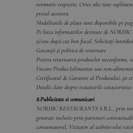
normativ respectiv. Orice alte taxe suplimen
pretul acestora.
Modalitatile de plata sunt disponibile pe pag
Pe baza informatiilor detinute de NORDIC 
și/sau după caz bon fiscal. Solicitați întotd
Garanții și politica de returnare
Pentru returnarea produselor neconforme, vă 
Fiecare Produs (alimentar sau non-alimentar
Certificatul de Garantie al Produsului, pe e
Detalii clare despre trasaturile caracteristic
8.Publicitate si comunicari
NORDIC RESTAURANTS S.R.L., prin intermedi
generate inclusiv prin parteneri contractuali
consumatorul, Vizitator al website-ului rai.