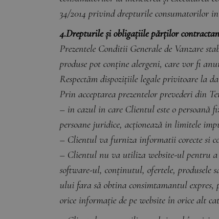
34/2014 privind drepturile consumatorilor in 
4.Drepturile și obligațiile părților contracta
Prezentele Conditii Generale de Vanzare stabi
produse pot conține alergeni, care vor fi anu
Respectăm dispozițiile legale privitoare la da
Prin acceptarea prezentelor prevederi din Ter
– in cazul in care Clientul este o persoană f
persoane juridice, acționează in limitele impu
– Clientul va furniza informatii corecte si co
– Clientul nu va utiliza website-ul pentru a 
software-ul, conținutul, ofertele, produsele 
ului fara să obtina consimtamantul expres,
orice informație de pe website în orice alt ca