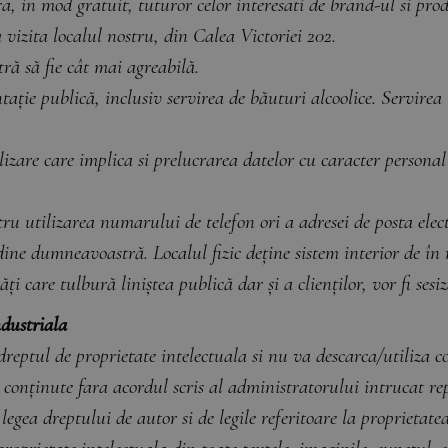
ura, in mod gratuit, tuturor celor interesati de brand-ul si pro
a vizita localul nostru, din Calea Victoriei 202.
ă să fie cât mai agreabilă.
entație publică, inclusiv servirea de băuturi alcoolice. Servire
utilizare care implica si prelucrarea datelor cu caracter 
ru utilizarea numarului de telefon ori a adresei de posta elec
dine dumneavoastră. Localul fizic deține sistem interior de în
ăți care tulbură liniștea publică dar și a clienților, vor fi sesi
ndustriala
eptul de proprietate intelectuala si nu va descarca/utiliza co
e, conținute fara acordul scris al administratorului intrucat r
legea dreptului de autor si de legile referitoare la proprietatea