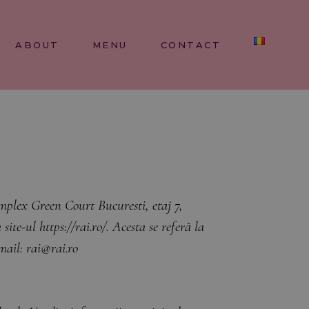
ABOUT
MENU
CONTACT
lex Green Court Bucuresti, etaj 7,
te-ul https://rai.ro/. Acesta se referă la
Email:
rai@rai.ro