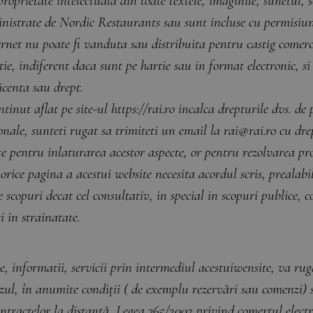
proprietate intelectuala din toate textele, imaginile, sunetul, 
nistrate de Nordic Restaurants sau sunt incluse cu permisiun
rnet nu poate fi vanduta sau distribuita pentru castig comerci
ie, indiferent daca sunt pe hartie sau in format electronic, si 
icenta sau drept.
inut aflat pe site-ul https://rai.ro incalca drepturile dvs. de 
sonale, sunteti rugat sa trimiteti un email la
rai@rai.ro
cu drep
e pentru inlaturarea acestor aspecte, or pentru rezolvarea prob
orice pagina a acestui website necesita acordul scris, prealabi
e scopuri decat cel consultativ, in special in scopuri publice, 
 in strainatate.
e, informatii, servicii prin intermediul acestuiwensite, va rug
azul, în anumite condiții ( de exemplu rezervări sau comenzi) 
ontractelor la distanţă, Legea 365/2002 privind comertul elect