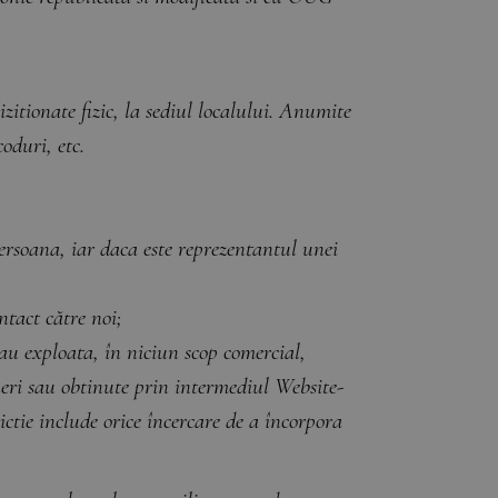
zitionate fizic, la sediul localului. Anumite
oduri, etc.
persoana, iar daca este reprezentantul unei
ntact către noi;
sau exploata, în niciun scop comercial,
neri sau obtinute prin intermediul Website-
ie include orice încercare de a încorpora