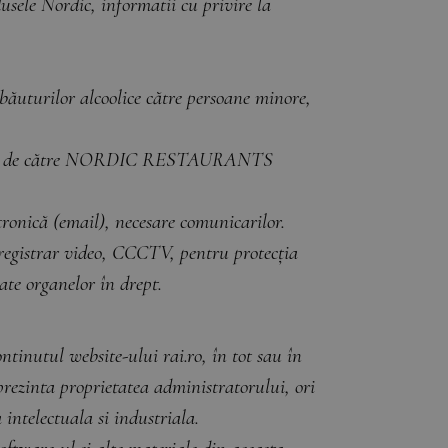
dusele Nordic, informatii cu privire la
a băuturilor alcoolice către persoane minore,
personal de către NORDIC RESTAURANTS
tronică (email), necesare comunicarilor.
 registrar video, CCCTV, pentru protecția
zate organelor în drept.
ntinutul website-ului rai.ro, în tot sau în
eprezinta proprietatea administratorului, ori
 intelectuala si industriala.