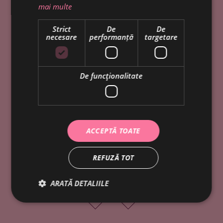
mai multe
Strict
De
De
necesare
performanță
targetare
eat what you love
De funcţionalitate
ACCEPTĂ TOATE
REFUZĂ TOT
ARATĂ DETALIILE