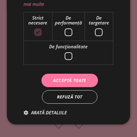
mai multe
Strict
De
De
necesare
performanță
targetare
eat what you love
De funcţionalitate
ACCEPTĂ TOATE
REFUZĂ TOT
ARATĂ DETALIILE