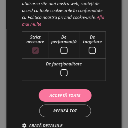
utilizarea site-ului nostru web, sunteți de
acord cu toate cookie-urile în conformitate
cu Politica noastră privind cookie-urile.
Află
mai multe
Strict
De
De
necesare
performanță
targetare
De funcţionalitate
ACCEPTĂ TOATE
ORANGETTE –
80GR
32.00
lei
REFUZĂ TOT
ARATĂ DETALIILE