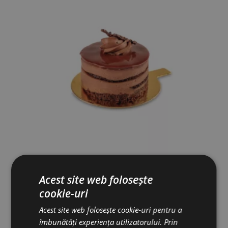
Acest site web folosește
AMANDINA –
140GR
cookie-uri
35.00
lei
Acest site web folosește cookie-uri pentru a
îmbunătăți experiența utilizatorului. Prin