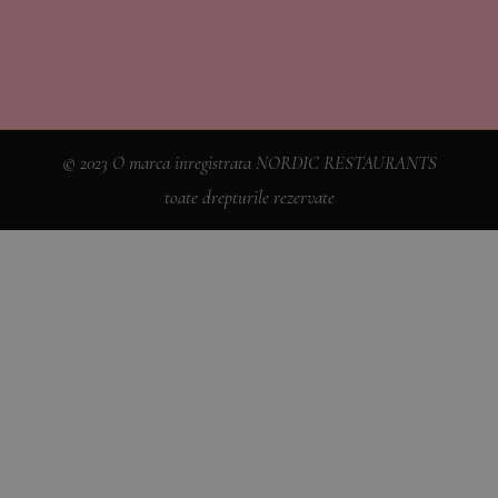
© 2023 O marca inregistrata NORDIC RESTAURANTS
toate drepturile rezervate