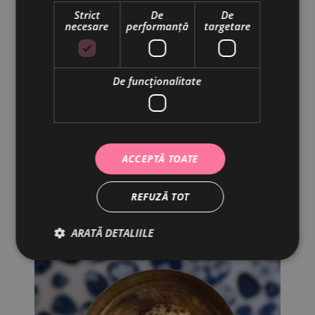
Strict
De
De
necesare
performanță
targetare
De funcţionalitate
ACCEPTĂ TOATE
CIOCOLATA CALDA
180 ML
18.00
lei
REFUZĂ TOT
ARATĂ DETALIILE