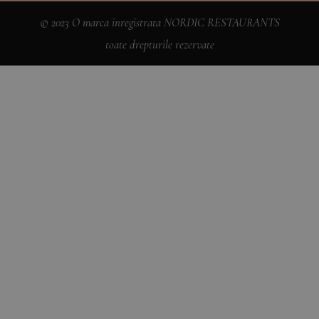
© 2023 O marca inregistrata NORDIC RESTAURANTS
toate drepturile rezervate