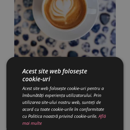
CAPPUCCINO GRANDE
380 ML
Acest site web folosește
18.00
lei
cookie-uri
Acest site web folosește cookie-uri pentru a
îmbunătăți experiența utilizatorului. Prin
utilizarea site-ului nostru web, sunteți de
acord cu toate cookie-urile în conformitate
cu Politica noastră privind cookie-urile.
Află
mai multe