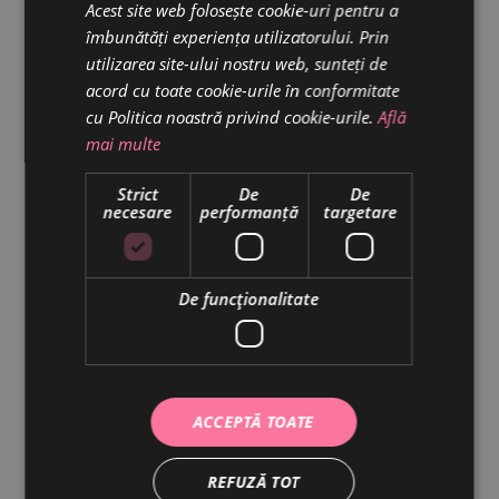
Date:
Acest site web folosește cookie-uri pentru a
Cake
Cream
Tasty
Tags:
îmbunătăți experiența utilizatorului. Prin
utilizarea site-ului nostru web, sunteți de
acord cu toate cookie-urile în conformitate
cu Politica noastră privind cookie-urile.
Află
mai multe
Strict
De
De
necesare
performanță
targetare
De funcţionalitate
ACCEPTĂ TOATE
REFUZĂ TOT