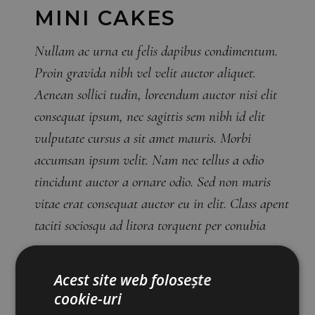
MINI CAKES
Nullam ac urna eu felis dapibus condimentum.
Proin gravida nibh vel velit auctor aliquet.
Aenean sollici tudin, loreendum auctor nisi elit
consequat ipsum, nec sagittis sem nibh id elit
vulputate cursus a sit amet mauris. Morbi
accumsan ipsum velit. Nam nec tellus a odio
tincidunt auctor a ornare odio. Sed non maris
vitae erat consequat auctor eu in elit. Class apent
taciti sociosqu ad litora torquent per conubia
nostra per.
Acest site web folosește
Cookies
Category:
cookie-uri
30 October 2018