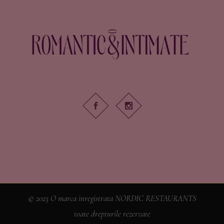
© 2023 O marca inregistrata NORDIC RESTAURANTS
toate drepturile rezervate