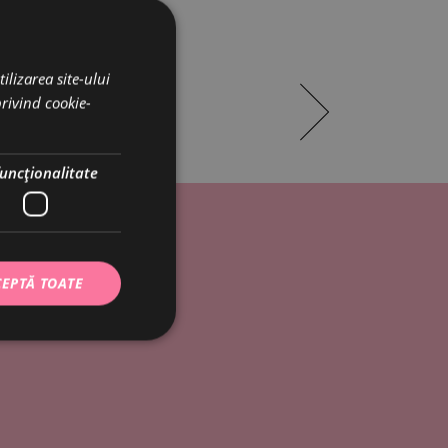
ilizarea site-ului
privind cookie-
funcţionalitate
EPTĂ TOATE