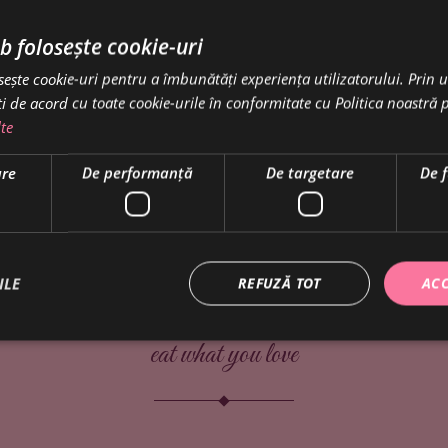
b folosește cookie-uri
sește cookie-uri pentru a îmbunătăți experiența utilizatorului. Prin ut
i de acord cu toate cookie-urile în conformitate cu Politica noastră 
te
are
De performanță
De targetare
De 
ILE
REFUZĂ TOT
ACC
eat what you love