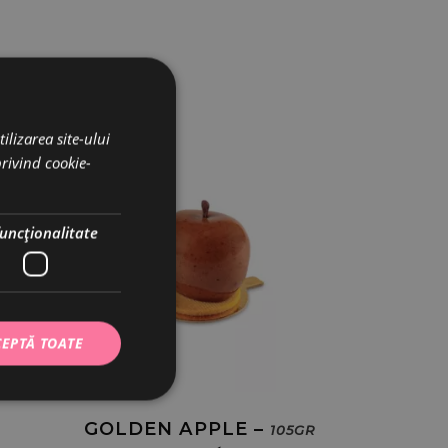
ilizarea site-ului
privind cookie-
funcţionalitate
EPTĂ TOATE
GOLDEN APPLE –
105GR