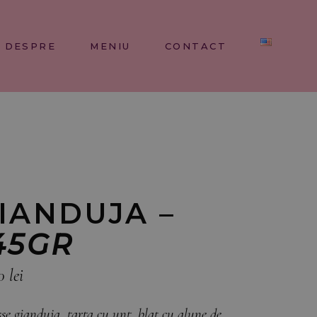
DESPRE
MENIU
CONTACT
IANDUJA –
45GR
0
lei
se gianduja, tarta cu unt, blat cu alune de