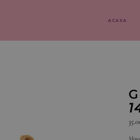
ACASA
G
1
35.0
Mous