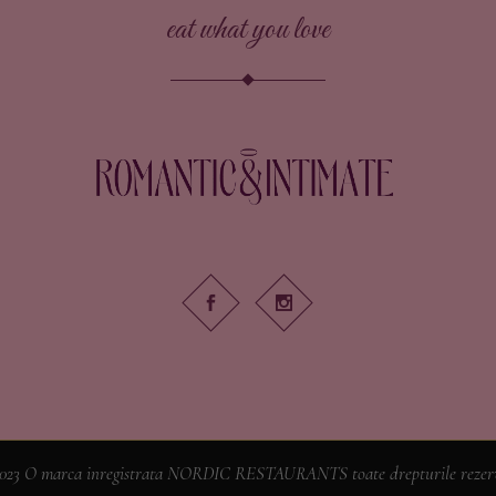
eat what you love
023 O marca inregistrata NORDIC RESTAURANTS toate drepturile rezer