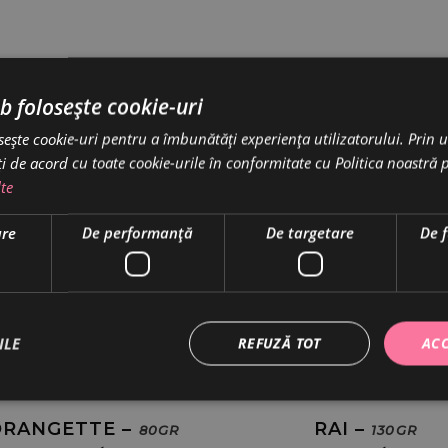
b folosește cookie-uri
sește cookie-uri pentru a îmbunătăți experiența utilizatorului. Prin ut
i de acord cu toate cookie-urile în conformitate cu Politica noastră 
te
are
De performanță
De targetare
De 
ILE
REFUZĂ TOT
ACC
ORANGETTE –
RAI –
80GR
130GR