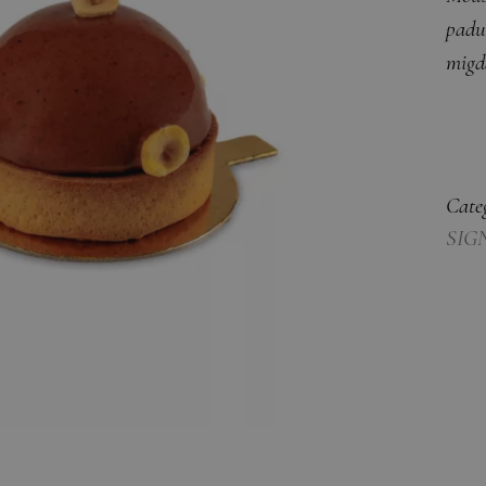
padur
migd
Cate
SIG